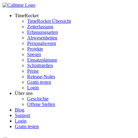
TimeRocket
TimeRocket Übersicht
Zeiterfassung
Erfassungsarten
Abwesenheiten
Personalwesen
Projekte
Spesen
Einsatzplanung
Schnittstellen
Preise
Release-Notes
Gratis testen
Login
Über uns
Geschichte
Offene Stellen
Blog
Support
Login
Gratis testen